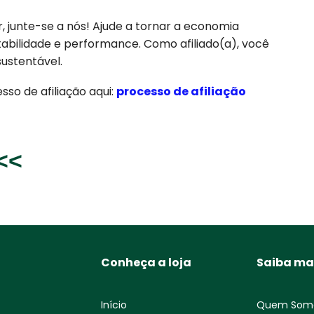
, junte-se a nós! Ajude a tornar a economia
tabilidade e performance. Como afiliado(a), você
ustentável.
so de afiliação aqui:
processo de afiliação
<<<
Conheça a loja
Saiba ma
Início
Quem Som