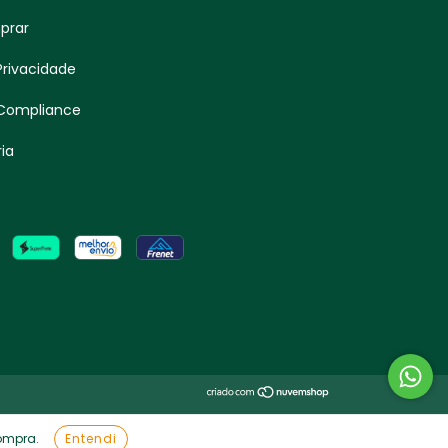
prar
 Privacidade
 Compliance
ia
compra.
Entendi