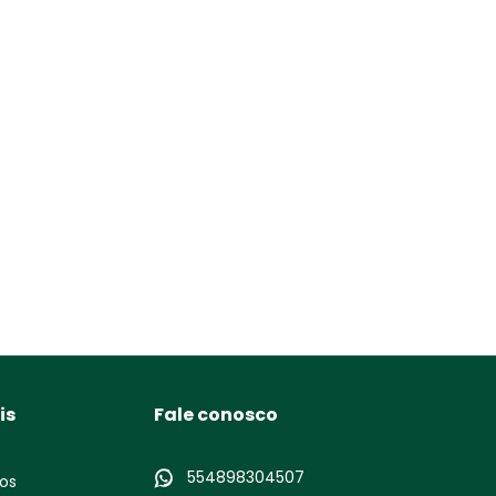
is
Fale conosco
554898304507
os