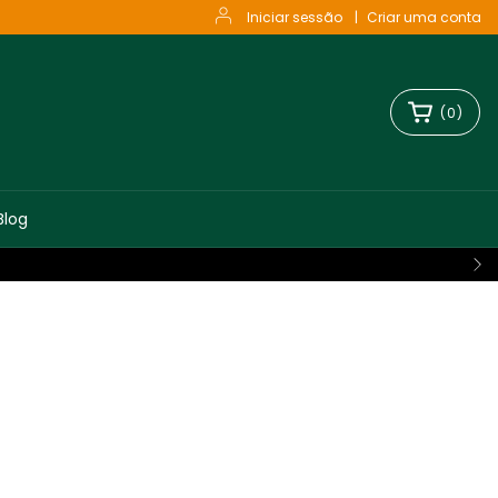
Iniciar sessão
|
Criar uma conta
(
0
)
Blog