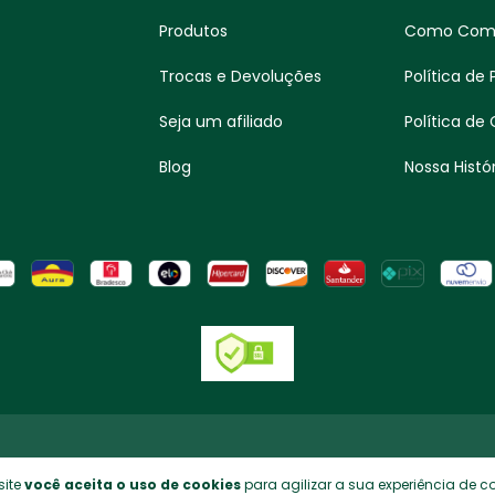
Produtos
Como Com
Trocas e Devoluções
Política de
Seja um afiliado
Política de
Blog
Nossa Histór
site
você aceita o uso de cookies
para agilizar a sua experiência de 