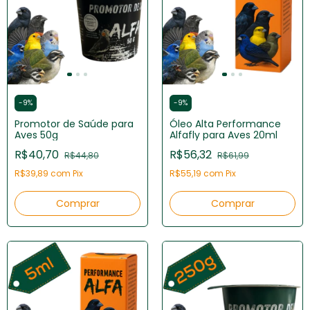
-
9
%
-
9
%
Promotor de Saúde para
Óleo Alta Performance
Aves 50g
Alfafly para Aves 20ml
R$40,70
R$56,32
R$44,80
R$61,99
R$39,89
com
Pix
R$55,19
com
Pix