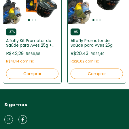
-
37
%
-
9
%
Alfafly Kit Promotor de
Alfafly Promotor de
Saúde para Aves 25g +
Saúde para Aves 25g
Óleo 5ml
R$42,29
R$20,43
R$66,88
R$22,49
R$41,44
com
Pix
R$20,02
com
Pix
Siga-nos