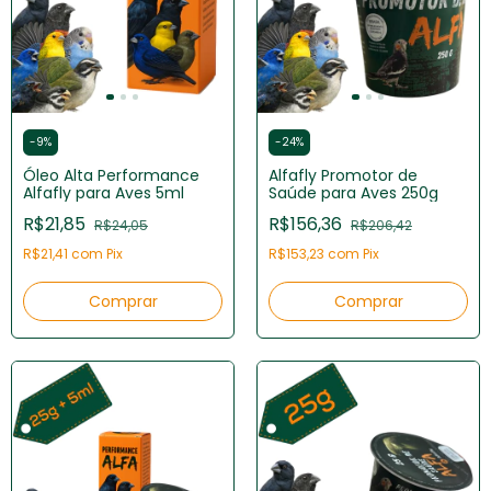
-
9
%
-
24
%
Óleo Alta Performance
Alfafly Promotor de
Alfafly para Aves 5ml
Saúde para Aves 250g
R$21,85
R$156,36
R$24,05
R$206,42
R$21,41
com
Pix
R$153,23
com
Pix