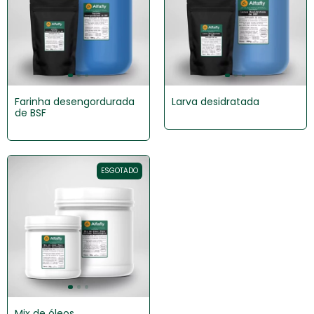
Farinha desengordurada
Larva desidratada
de BSF
ESGOTADO
Mix de óleos